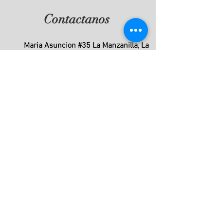
Contactanos
Maria Asuncion #35 La Manzanilla, La
Huerta, Jalisco
315 126 1339
ventas@tenacatitabay.com