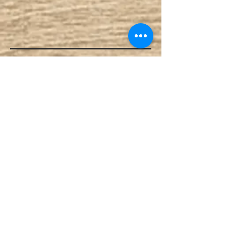
Contacto
Boca Del Rio #1 La Manzanilla, La Huerta,
Jalisco
Celular 315 108 9821
Oficina 315 351 7101
rentas@tenacatitabay.com